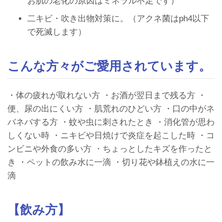
お肌の老化の原因はミネラル不足です）
二キビ・吹き出物対策に。（アクネ菌はph4以下
で死滅します）
こんな方々がご愛用されています。
・体の疲れが取れない方 ・お酒が翌日まで残る方 ・
便、尿の出にくい方 ・肌荒れのひどい方 ・口の中がネ
バネバする方 ・蚊や虫に刺されたとき ・消化管が思わ
しくない時 ・ニキビや日焼けで炎症を起こした時 ・コ
ンビニや外食の多い方 ・ちょっとしたキズを作ったと
き ・ペットの飲み水に一滴 ・切り花や鉢植えの水に一
滴
【飲み方】