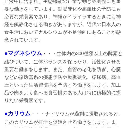
血液中に含まれ、生態機能の正常な動きや調整にも重
要な働きをしています。動脈硬化や高血圧の予防にも
必要な栄養素であり、神経がイライラするときにも神
経を鎮静化させる働きがありますが、近代の日本人の
食生活においてカルシウムが不足傾向にあることが懸
念されています。
●マグネシウム
・・・生体内の300種類以上の酵素と
結びついて、生体バランスを保ったり、活性化させる
重要な働きをします。また、血管の老化を防ぎ、心臓
などの循環器系の疾患予防や動脈硬化、糖尿病、高血
圧といった生活習慣病を予防する働きをします。加工
品や肉をよく食べる食習慣のある人は特に積極的に摂
りたい栄養素です。
●カリウム
・・・ナトリウムが過剰に摂取されると、
このカリウムが排泄を促進させる働きをします。ま