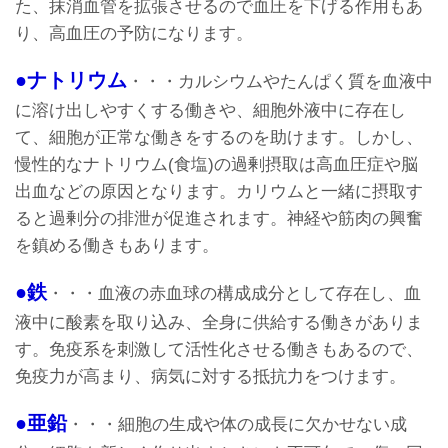
た、抹消血管を拡張させるので血圧を下げる作用もあ
り、高血圧の予防になります。
●ナトリウム
・・・カルシウムやたんぱく質を血液中
に溶け出しやすくする働きや、細胞外液中に存在し
て、細胞が正常な働きをするのを助けます。しかし、
慢性的なナトリウム(食塩)の過剰摂取は高血圧症や脳
出血などの原因となります。カリウムと一緒に摂取す
ると過剰分の排泄が促進されます。神経や筋肉の興奮
を鎮める働きもあります。
●鉄
・・・血液の赤血球の構成成分として存在し、血
液中に酸素を取り込み、全身に供給する働きがありま
す。免疫系を刺激して活性化させる働きもあるので、
免疫力が高まり、病気に対する抵抗力をつけます。
●亜鉛
・・・細胞の生成や体の成長に欠かせない成