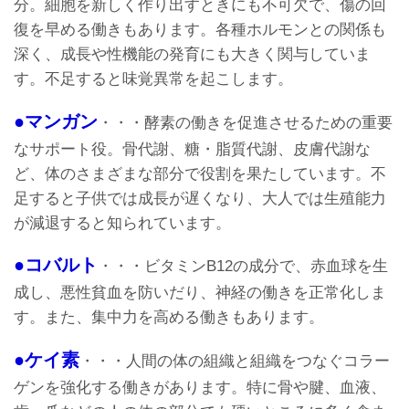
分。細胞を新しく作り出すときにも不可欠で、傷の回
復を早める働きもあります。各種ホルモンとの関係も
深く、成長や性機能の発育にも大きく関与していま
す。不足すると味覚異常を起こします。
●マンガン
・・・酵素の働きを促進させるための重要
なサポート役。骨代謝、糖・脂質代謝、皮膚代謝な
ど、体のさまざまな部分で役割を果たしています。不
足すると子供では成長が遅くなり、大人では生殖能力
が減退すると知られています。
●コバルト
・・・ビタミンB12の成分で、赤血球を生
成し、悪性貧血を防いだり、神経の働きを正常化しま
す。また、集中力を高める働きもあります。
●ケイ素
・・・人間の体の組織と組織をつなぐコラー
ゲンを強化する働きがあります。特に骨や腱、血液、